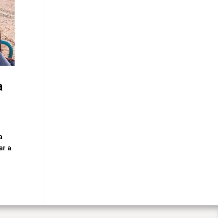
a
a
ar a