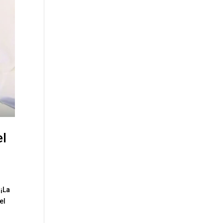
el
 ¡La
el