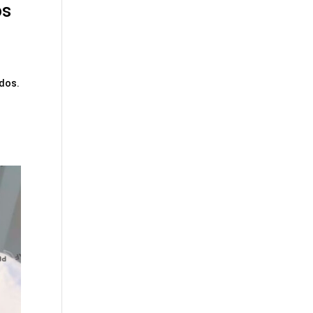
os
ados.