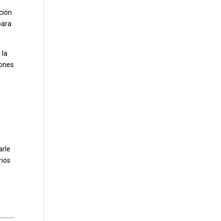
ción
para
 la
iones
arle
rios