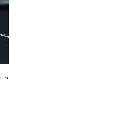
to es
,
l