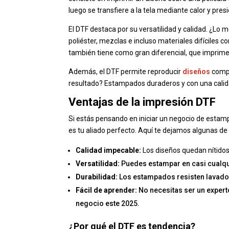
luego se transfiere a la tela mediante calor y presi
El DTF destaca por su versatilidad y calidad. ¿Lo 
poliéster, mezclas e incluso materiales difíciles 
también tiene como gran diferencial, que impri
Además, el DTF permite reproducir
diseños
compl
resultado? Estampados duraderos y con una calid
Ventajas de la impresión DTF
Si estás pensando en iniciar un negocio de estamp
es tu aliado perfecto. Aquí te dejamos algunas d
Calidad impecable:
Los diseños quedan nítidos 
Versatilidad:
Puedes estampar en casi cualquie
Durabilidad:
Los estampados resisten lavados 
Fácil de aprender:
No necesitas ser un expert
negocio este 2025.
¿Por qué el DTF es tendencia?